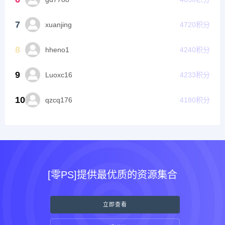
7
xuanjing
4720
积分
8
hheno1
4240
积分
9
Luoxc16
4233
积分
10
qzcq176
4180
积分
[零PS]提供最优质的资源集合
立即查看