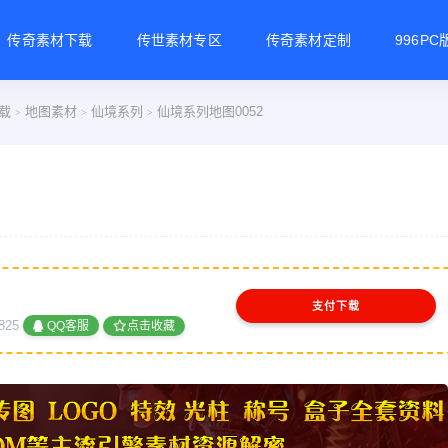
传奇素材下载
传世素材专区
传奇素材定制
996P
载
地图素材
仙境系列
仙境系列地图0052
>
>
>
支付下载
825
QQ客服
点击收藏