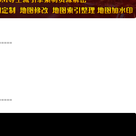
=====
=====