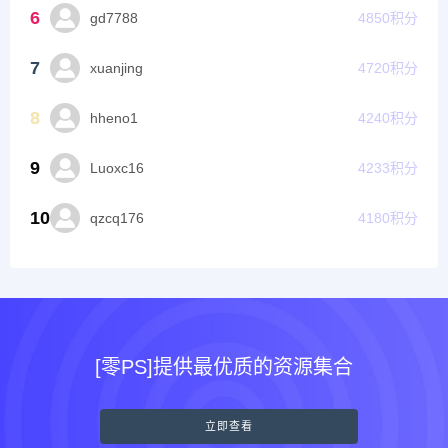
6
gd7788
4850
积分
7
xuanjing
4720
积分
8
hheno1
4240
积分
9
Luoxc16
4233
积分
10
qzcq176
4180
积分
[零PS]提供最优质的资源集合
立即查看