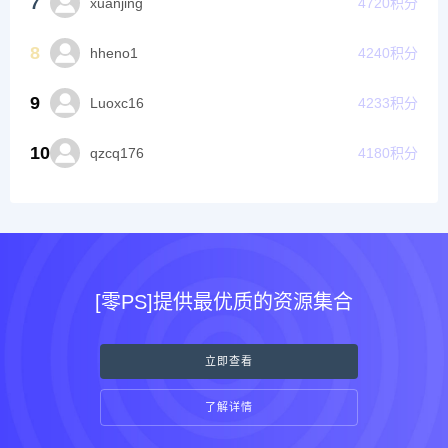
7
xuanjing
4720
积分
8
hheno1
4240
积分
9
Luoxc16
4233
积分
10
qzcq176
4180
积分
[零PS]提供最优质的资源集合
立即查看
了解详情