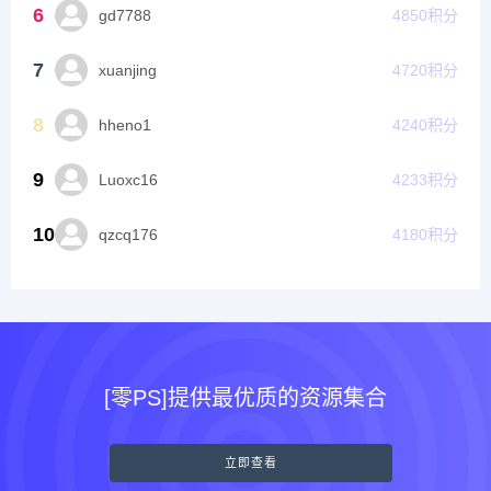
6
gd7788
4850
积分
7
xuanjing
4720
积分
8
hheno1
4240
积分
9
Luoxc16
4233
积分
10
qzcq176
4180
积分
[零PS]提供最优质的资源集合
立即查看