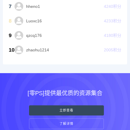
7
hheno1
4240
积分
8
Luoxc16
4233
积分
9
qzcq176
4180
积分
10
zhaohu1214
2005
积分
[零PS]提供最优质的资源集合
立即查看
了解详情