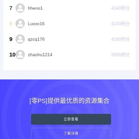
7
hheno1
4240
积分
8
Luoxc16
4233
积分
9
qzcq176
4180
积分
10
zhaohu1214
2005
积分
[零PS]提供最优质的资源集合
立即查看
了解详情