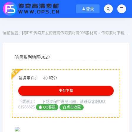
登录
当前位置：
[零PS]传奇开发资源网传奇素材网996素材网
传奇素材下载
>
>
暗黑系列地图0027
享免
普通用户：
40
积分
支付下载
下载说明：
下载过程中遇见问题，请联系客服QQ：
61988825
QQ客服
点击收藏