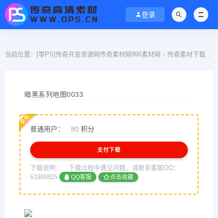
登录
当前位置：
[零PS]传奇开发资源网传奇素材网996素材网
传奇素材下载
>
>
暗黑系列地图0033
享免
普通用户：
80
积分
支付下载
下载说明：
下载过程中遇见问题，请联系客服QQ：
61988825
QQ客服
点击收藏