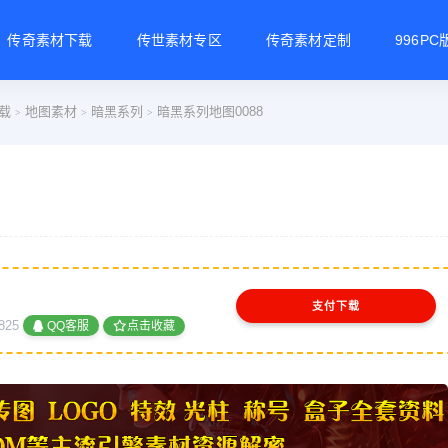
传奇素材下载
传世素材专区
传奇素材定制
996P
载
地图素材
暗黑系列
暗黑系列地图0088
>
>
>
支付下载
825
QQ客服
点击收藏