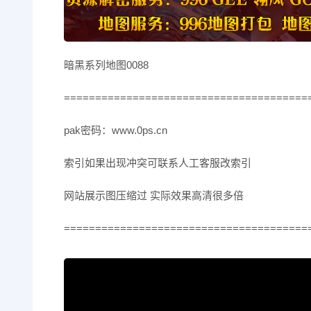
暗黑系列地图0088
=======================================
pak密码：www.0ps.cn
索引如果出现冲突可联系人工客服改索引
网站展示图压缩过 实际效果高清很多倍
=======================================