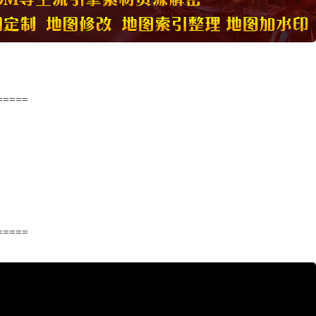
=====
=====