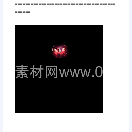
======================================
======