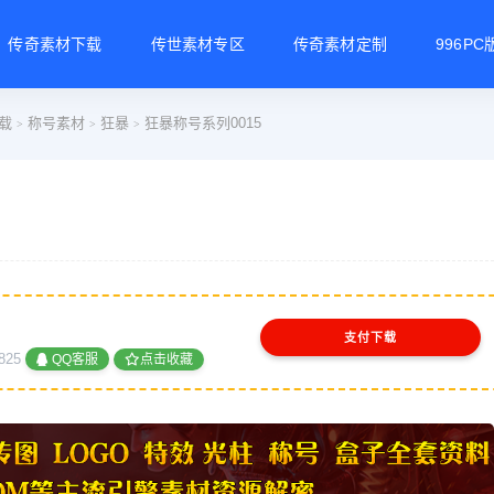
传奇素材下载
传世素材专区
传奇素材定制
996P
载
称号素材
狂暴
狂暴称号系列0015
>
>
>
支付下载
825
QQ客服
点击收藏