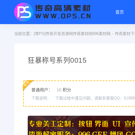
首页
当前位置：
[零PS]传奇开发资源网传奇素材网996素材网
传奇素材下
>
狂暴称号系列0015
享免
普通用户：
10
积分
下载说明：
下载过程中遇见问题，请联系客服QQ：61988