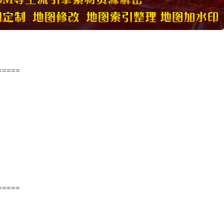
=====
=====