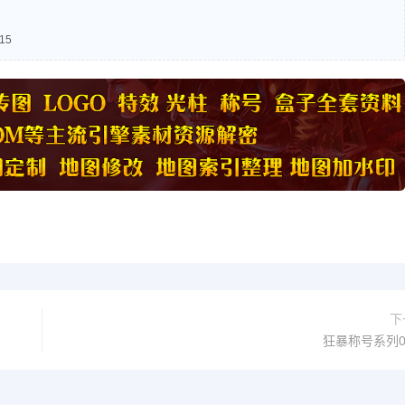
15
下
狂暴称号系列0