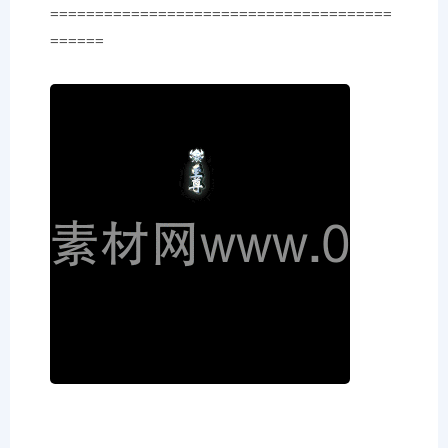
======================================
======