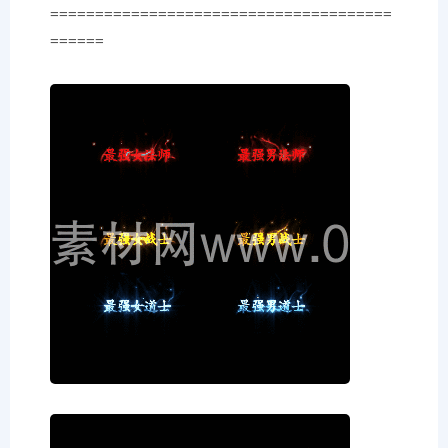
======================================
======