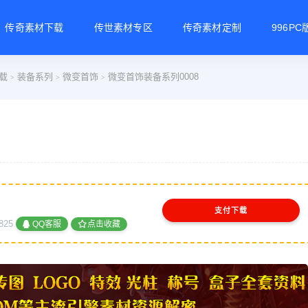
传奇素材下载
传世素材专区
传奇素材定制
996P
载
装备系列
微变首饰
微变首饰装备系列0008
>
>
>
支付下载
825
QQ客服
点击收藏