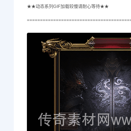
★★动态系列GIF加载较慢请耐心等待★★
=======================================