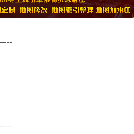
=====
=====