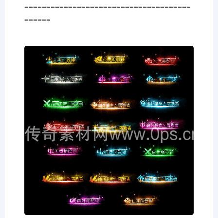
======================================
======