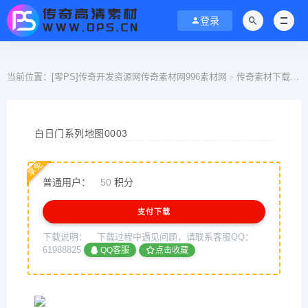
登录
当前位置：
[零PS]传奇开发资源网传奇素材网996素材网
传奇素材下载
>
>
白日门系列地图0003
享免
普通用户：
50
积分
支付下载
下载说明：
下载过程中遇见问题，请联系客服QQ：
61988825
QQ客服
点击收藏