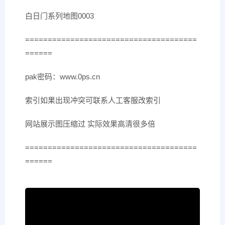
白日门系列地图0003
======================================
======
pak密码：www.0ps.cn
索引如果出现冲突可联系人工客服改索引
网站展示图压缩过 实际效果高清很多倍
======================================
======