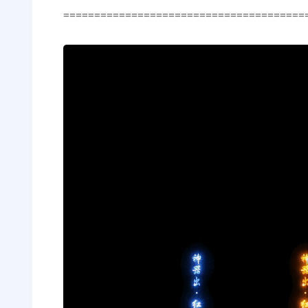
=======================================