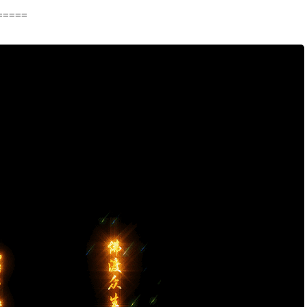
=====