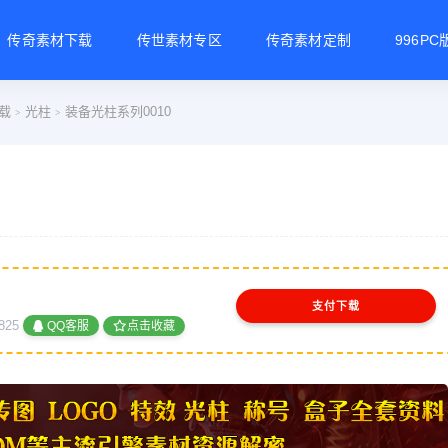
传奇素材下载
传世素材专区
传奇素材定制
996P
载
光柱
装备光柱系列0010
>
>
支付下载
825
QQ客服
点击收藏