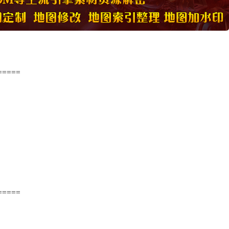
=====
=====