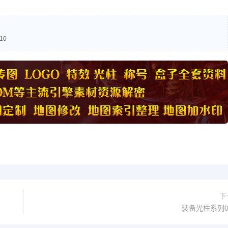
10
下
装备光柱系列0