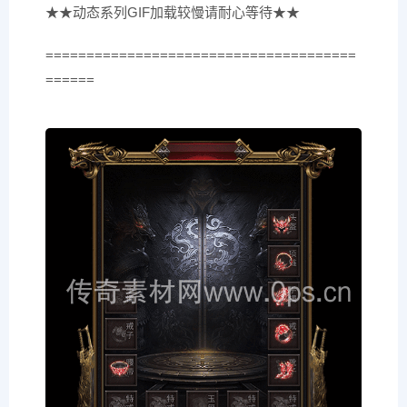
★★动态系列GIF加载较慢请耐心等待★★
======================================
======