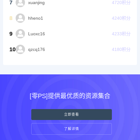
7
xuanjing
4720
积分
8
hheno1
4240
积分
9
Luoxc16
4233
积分
10
qzcq176
4180
积分
[零PS]提供最优质的资源集合
立即查看
了解详情