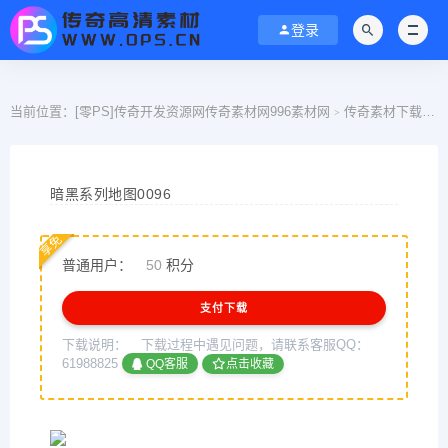
登录
当前位置：
[零PS]传奇开发资源网传奇素材网996素材网
传奇素材下载
>
>
暗黑系列地图0096
享免
普通用户：
50
积分
支付下载
下载说明：
下载过程中遇见问题，请联系客服QQ：
61988825
QQ客服
点击收藏