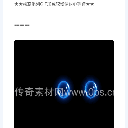
★★动态系列GIF加载较慢请耐心等待★★
======================================
======