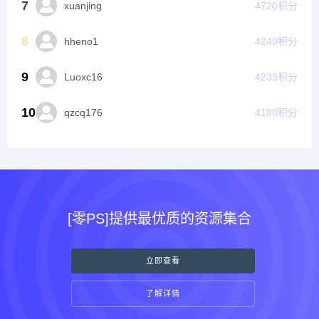
7
xuanjing
4720
积分
8
hheno1
4240
积分
9
Luoxc16
4233
积分
10
qzcq176
4180
积分
[零PS]提供最优质的资源集合
立即查看
了解详情