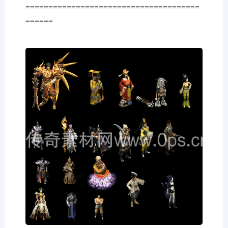
======================================
======