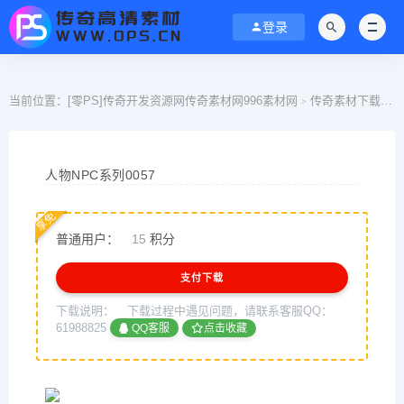
登录
当前位置：
[零PS]传奇开发资源网传奇素材网996素材网
传奇素材下载
N
>
>
人物NPC系列0057
享免
普通用户：
15
积分
支付下载
下载说明：
下载过程中遇见问题，请联系客服QQ：
61988825
QQ客服
点击收藏