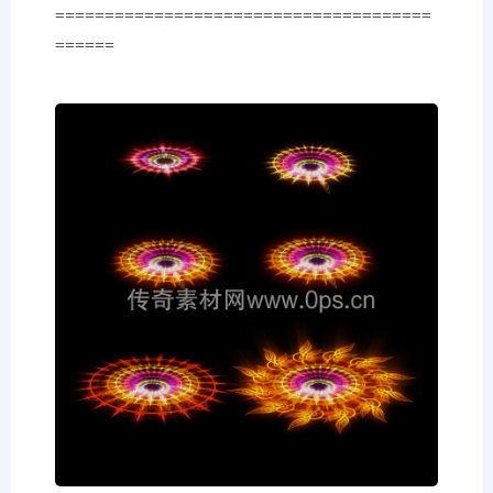
======================================
======