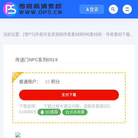
登录
当前位置：
[零PS]传奇开发资源网传奇素材网996素材网
传奇素材下载
N
>
>
传送门NPC系列0019
享免
普通用户：
15
积分
支付下载
下载说明：
下载过程中遇见问题，请联系客服QQ：
61988825
QQ客服
点击收藏