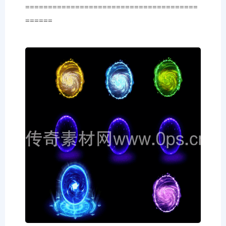
======================================
======