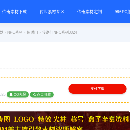
传奇素材下载
传世素材专区
传奇素材定制
996P
载
NPC系列
传送门
传送门NPC系列0024
>
>
>
支付下载
825
QQ客服
点击收藏