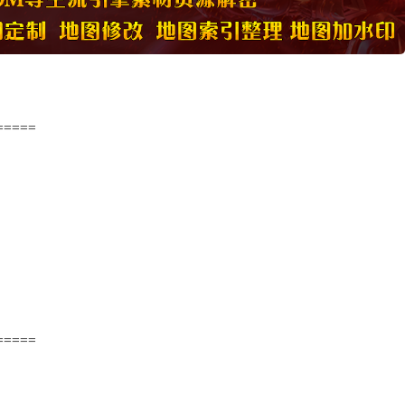
=====
=====