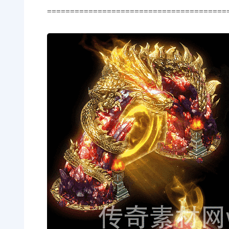
=======================================