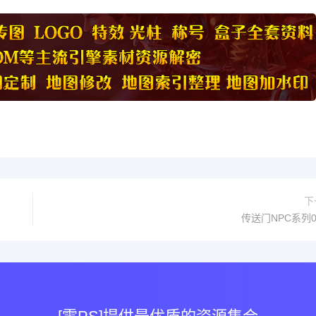
下
传送门NPC系列0