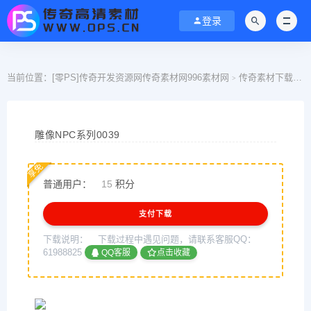
登录
当前位置：
[零PS]传奇开发资源网传奇素材网996素材网
传奇素材下载
N
>
>
雕像NPC系列0039
享免
普通用户：
15
积分
支付下载
下载说明：
下载过程中遇见问题，请联系客服QQ：
61988825
QQ客服
点击收藏