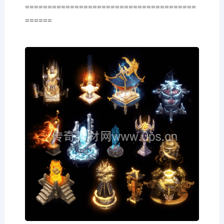
======================================
======