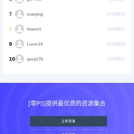
7
xuanjing
4720
积分
8
hheno1
4240
积分
9
Luoxc16
4233
积分
10
qzcq176
4180
积分
[零PS]提供最优质的资源集合
立即查看