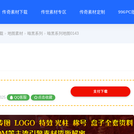
传奇素材下载
传世素材专区
传奇素材定制
996P
载
地图素材
暗黑系列
暗黑系列地图0143
>
>
>
支付下载
825
QQ客服
点击收藏