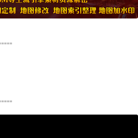
=====
=====