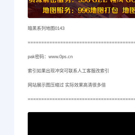
暗黑系列地图0143
=======================================
pak密码：www.0ps.cn
索引如果出现冲突可联系人工客服改索引
网站展示图压缩过 实际效果高清很多倍
=======================================