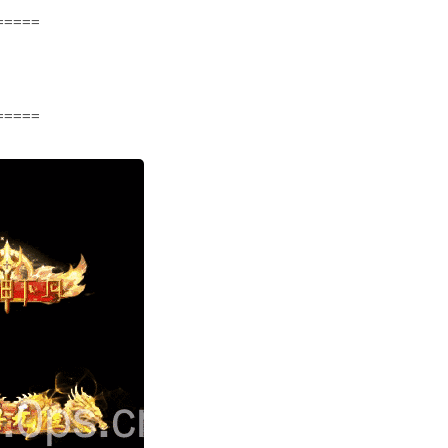
=====
=====