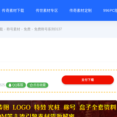
传奇素材下载
传世素材专区
传奇素材定制
996P
载
称号素材
免费
免费称号系列0137
>
>
>
支付下载
825
QQ客服
点击收藏