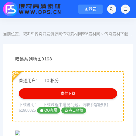
登录
当前位置：
[零PS]传奇开发资源网传奇素材网996素材网
传奇素材下载
>
>
暗黑系列地图0168
享免
普通用户：
10
积分
支付下载
下载说明：
下载过程中遇见问题，请联系客服QQ：
61988825
QQ客服
点击收藏