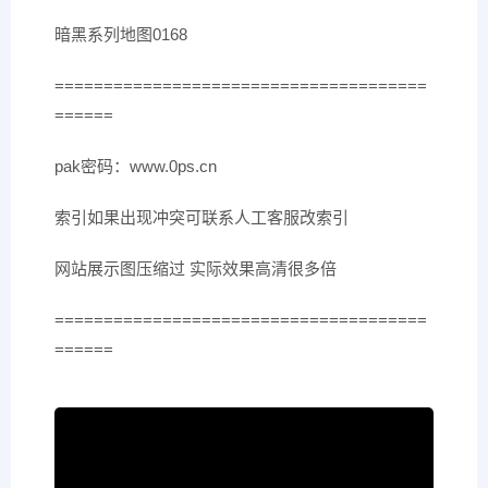
暗黑系列地图0168
======================================
======
pak密码：www.0ps.cn
索引如果出现冲突可联系人工客服改索引
网站展示图压缩过 实际效果高清很多倍
======================================
======