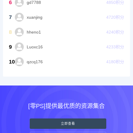
6
gd7788
4850
积分
7
xuanjing
4720
积分
8
hheno1
4240
积分
9
Luoxc16
4233
积分
10
qzcq176
4180
积分
[零PS]提供最优质的资源集合
立即查看