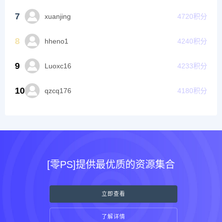
7
xuanjing
4720
积分
8
hheno1
4240
积分
9
Luoxc16
4233
积分
10
qzcq176
4180
积分
[零PS]提供最优质的资源集合
立即查看
了解详情