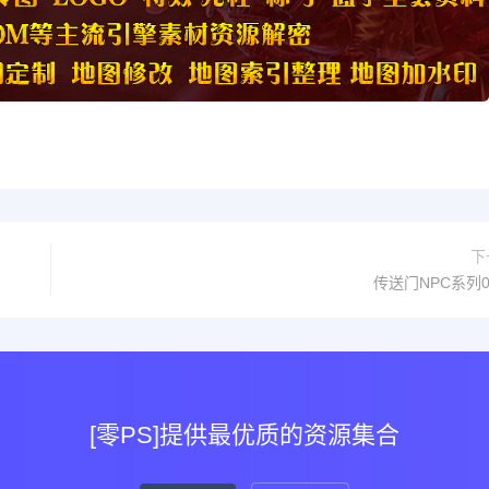
下
传送门NPC系列0
[零PS]提供最优质的资源集合