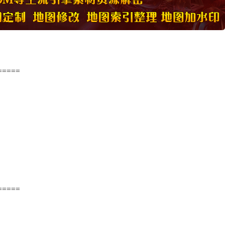
=====
=====