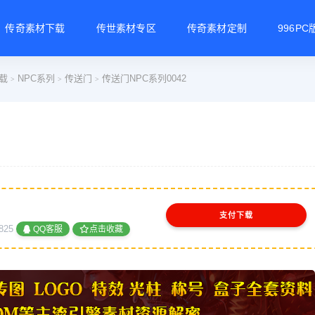
传奇素材下载
传世素材专区
传奇素材定制
996P
载
NPC系列
传送门
传送门NPC系列0042
>
>
>
支付下载
825
QQ客服
点击收藏