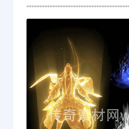
=======================================