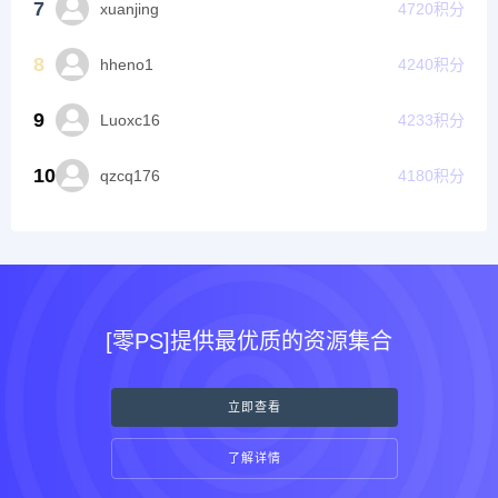
7
xuanjing
4720
积分
8
hheno1
4240
积分
9
Luoxc16
4233
积分
10
qzcq176
4180
积分
[零PS]提供最优质的资源集合
立即查看
了解详情