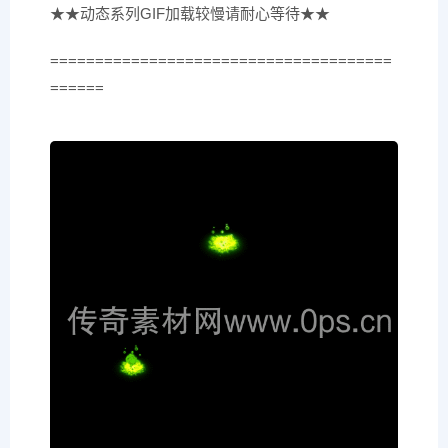
★★动态系列GIF加载较慢请耐心等待★★
======================================
======