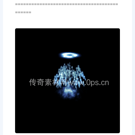
======================================
======