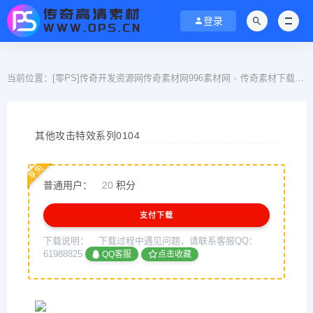
登录
当前位置：
[零PS]传奇开发资源网传奇素材网996素材网
传奇素材下载
>
>
其他攻击特效系列0104
享免
普通用户：
20
积分
支付下载
下载说明：
下载过程中遇见问题，请联系客服QQ：
61988825
QQ客服
点击收藏