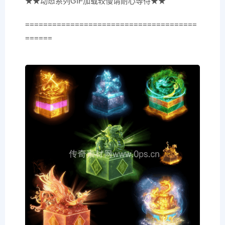
★★动态系列GIF加载较慢请耐心等待★★
======================================
======