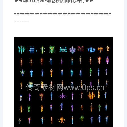
★★动态系列GIF加载较慢请耐心等待★★
======================================
======