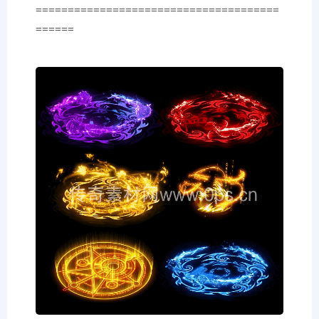
======================================
======