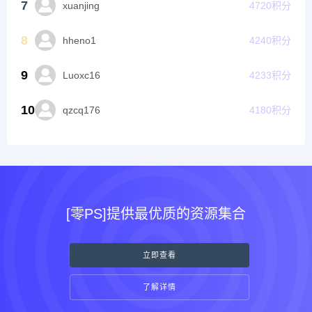
7
xuanjing
4720
积分
8
hheno1
4240
积分
9
Luoxc16
4233
积分
10
qzcq176
4180
积分
[零PS]提供最优质的资源集合
立即查看
了解详情