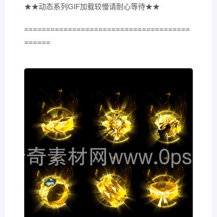
★★动态系列GIF加载较慢请耐心等待★★
======================================
======