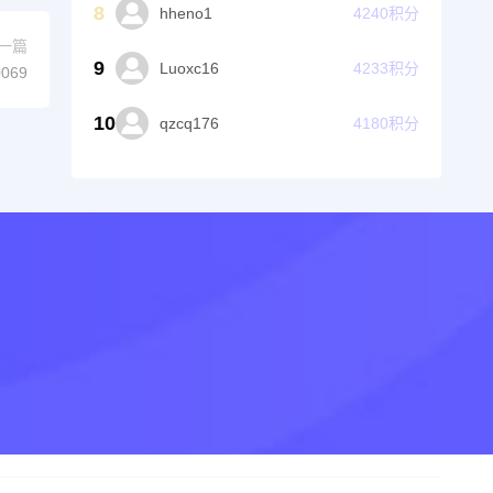
8
hheno1
4240
积分
一篇
9
Luoxc16
4233
积分
069
10
qzcq176
4180
积分