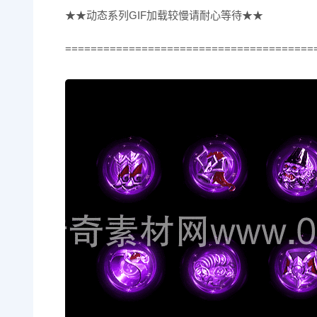
★★动态系列GIF加载较慢请耐心等待★★
=======================================