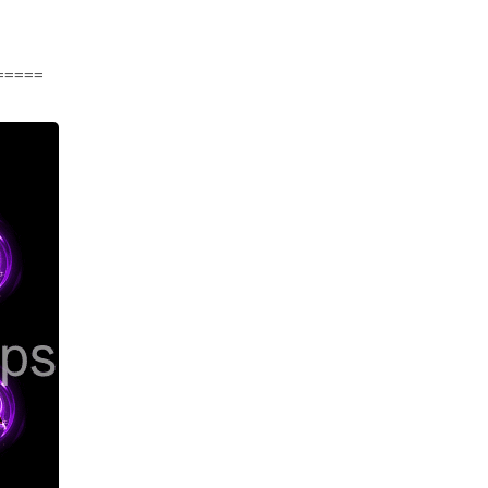
=====