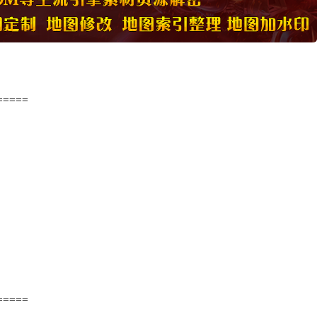
=====
=====