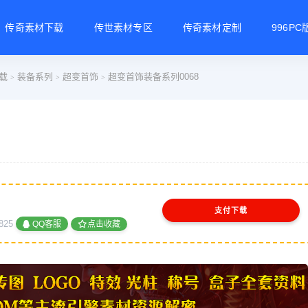
传奇素材下载
传世素材专区
传奇素材定制
996P
载
装备系列
超变首饰
超变首饰装备系列0068
>
>
>
支付下载
825
QQ客服
点击收藏