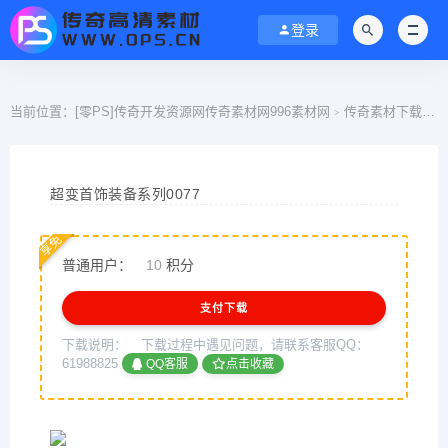
登录
当前位置：
[零PS]传奇开发资源网传奇素材网996素材网
传奇素材下载
>
>
超变首饰装备系列0077
享免
普通用户：
10
积分
支付下载
下载说明：
下载过程中遇见问题，请联系客服QQ：
61988825
QQ客服
点击收藏