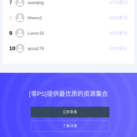
7
xuanjing
4720
积分
8
hheno1
4240
积分
9
Luoxc16
4233
积分
10
qzcq176
4180
积分
[零PS]提供最优质的资源集合
立即查看
了解详情