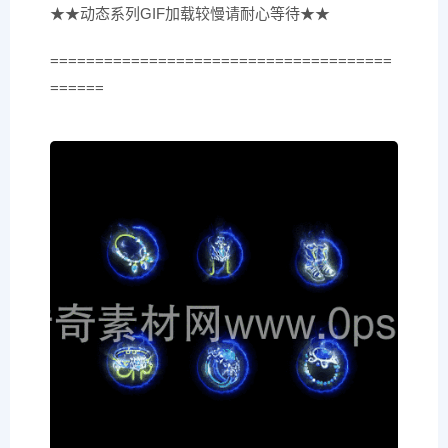
★★动态系列GIF加载较慢请耐心等待★★
======================================
======