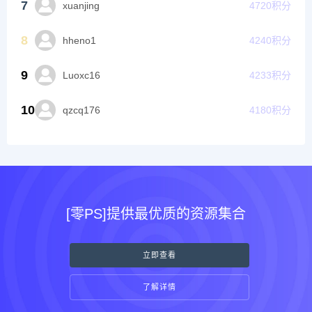
7
xuanjing
4720
积分
8
hheno1
4240
积分
9
Luoxc16
4233
积分
10
qzcq176
4180
积分
[零PS]提供最优质的资源集合
立即查看
了解详情