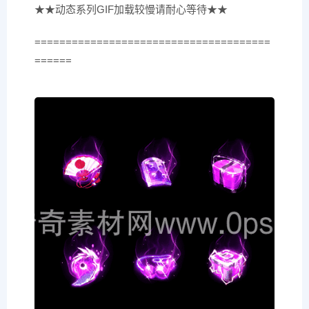
★★动态系列GIF加载较慢请耐心等待★★
======================================
======