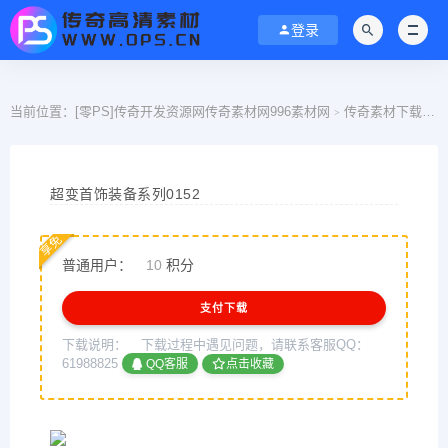
登录
当前位置：
[零PS]传奇开发资源网传奇素材网996素材网
传奇素材下载
>
>
超变首饰装备系列0152
享免
普通用户：
10
积分
支付下载
下载说明：
下载过程中遇见问题，请联系客服QQ：
61988825
QQ客服
点击收藏