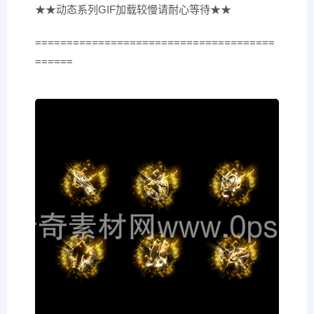
★★动态系列GIF加载较慢请耐心等待★★
======================================
======