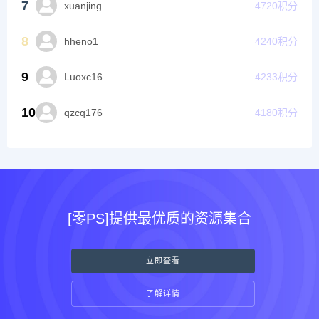
7
xuanjing
4720
积分
8
hheno1
4240
积分
9
Luoxc16
4233
积分
10
qzcq176
4180
积分
[零PS]提供最优质的资源集合
立即查看
了解详情