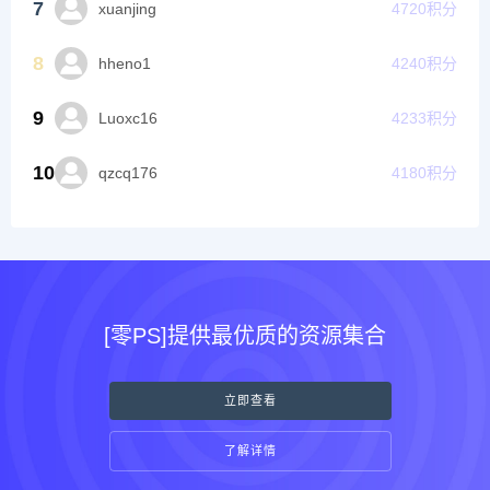
7
xuanjing
4720
积分
8
hheno1
4240
积分
9
Luoxc16
4233
积分
10
qzcq176
4180
积分
[零PS]提供最优质的资源集合
立即查看
了解详情