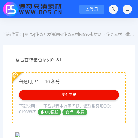
登录
当前位置：
[零PS]传奇开发资源网传奇素材网996素材网
传奇素材下载
>
>
复古首饰装备系列0181
享免
普通用户：
10
积分
支付下载
下载说明：
下载过程中遇见问题，请联系客服QQ：
61988825
QQ客服
点击收藏