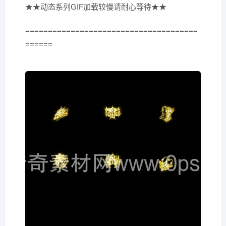
★★动态系列GIF加载较慢请耐心等待★★
======================================
======