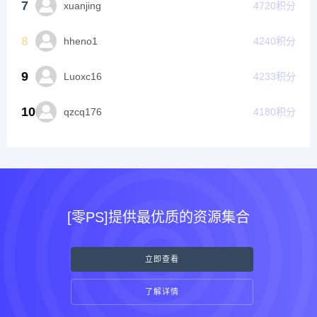
7
xuanjing
4720
积分
8
hheno1
4240
积分
9
Luoxc16
4233
积分
10
qzcq176
4180
积分
[零PS]提供最优质的资源集合
立即查看
了解详情