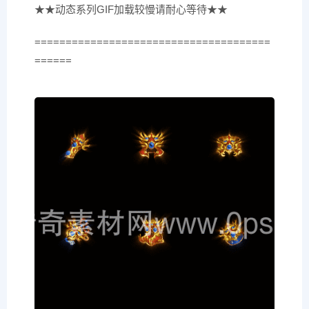
★★动态系列GIF加载较慢请耐心等待★★
======================================
======