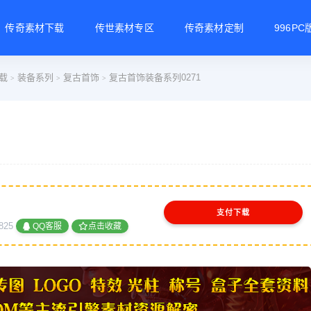
传奇素材下载
传世素材专区
传奇素材定制
996P
载
装备系列
复古首饰
复古首饰装备系列0271
>
>
>
支付下载
825
QQ客服
点击收藏