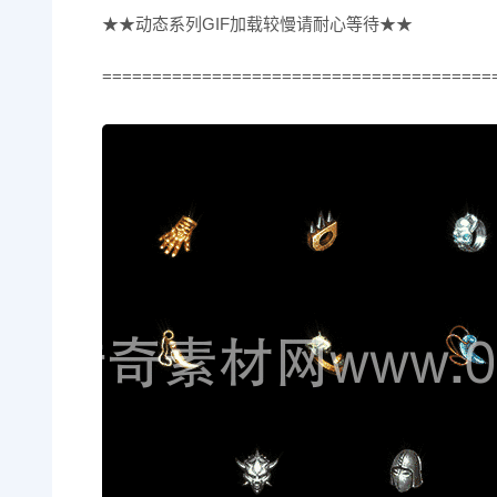
★★动态系列GIF加载较慢请耐心等待★★
=======================================