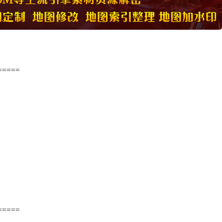
=====
=====