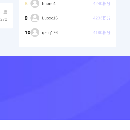
8
hheno1
4240
积分
一篇
9
Luoxc16
4233
积分
272
10
qzcq176
4180
积分