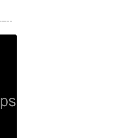
=====