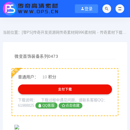
登录
当前位置：
[零PS]传奇开发资源网传奇素材网996素材网
传奇素材下载
>
>
微变首饰装备系列0473
享免
普通用户：
10
积分
支付下载
下载说明：
下载过程中遇见问题，请联系客服QQ：
61988825
QQ客服
点击收藏