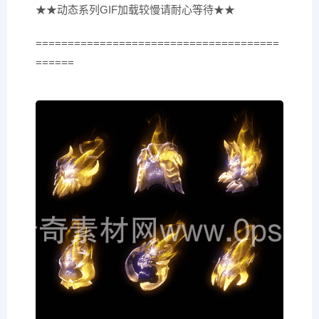
★★动态系列GIF加载较慢请耐心等待★★
======================================
======