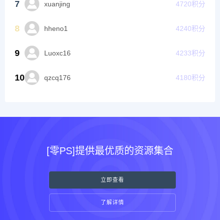
7
xuanjing
4720
积分
8
hheno1
4240
积分
9
Luoxc16
4233
积分
10
qzcq176
4180
积分
[零PS]提供最优质的资源集合
立即查看
了解详情