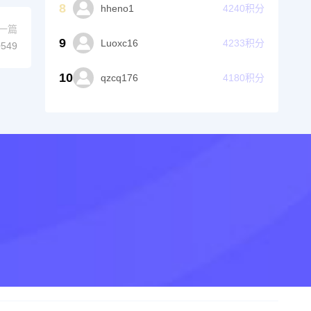
8
hheno1
4240
积分
一篇
9
Luoxc16
4233
积分
549
10
qzcq176
4180
积分