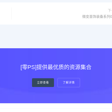
下
微变首饰装备系列0
[零PS]提供最优质的资源集合
立即查看
了解详情