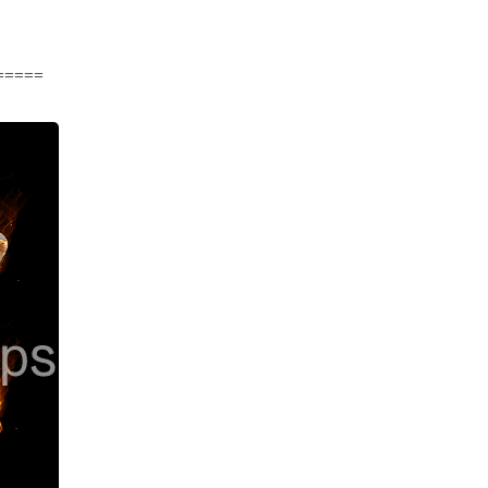
=====