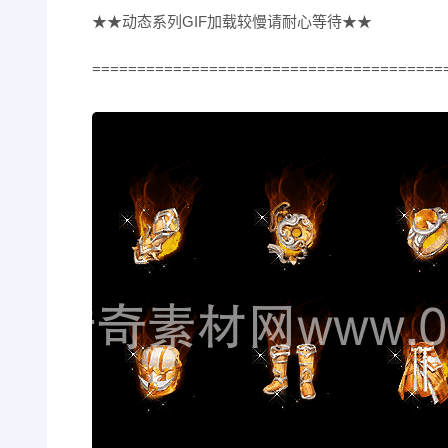
★★动态系列GIF加载较慢请耐心等待★★
=======================================