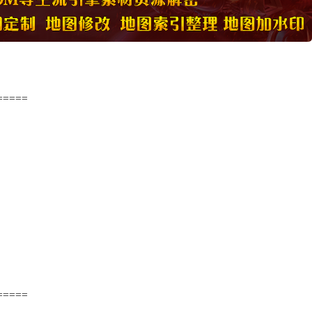
=====
=====