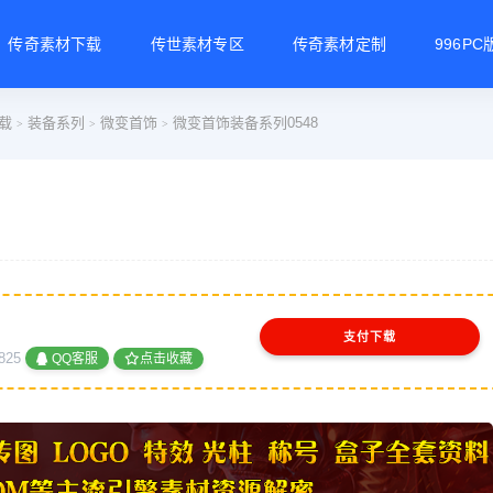
传奇素材下载
传世素材专区
传奇素材定制
996P
载
装备系列
微变首饰
微变首饰装备系列0548
>
>
>
支付下载
825
QQ客服
点击收藏