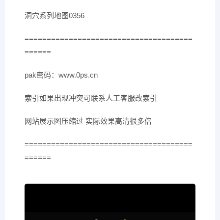
洞穴系列地图0356
======================================
======
pak密码：www.0ps.cn
索引如果出现冲突可联系人工客服改索引
网站展示图压缩过 实际效果高清很多倍
======================================
======