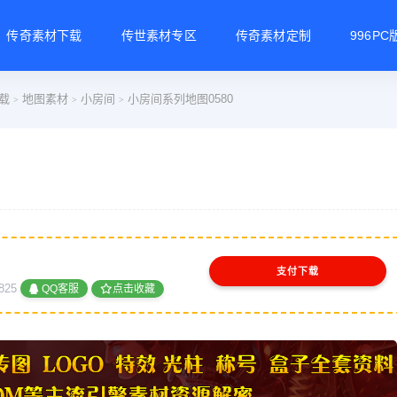
传奇素材下载
传世素材专区
传奇素材定制
996P
载
地图素材
小房间
小房间系列地图0580
>
>
>
支付下载
825
QQ客服
点击收藏