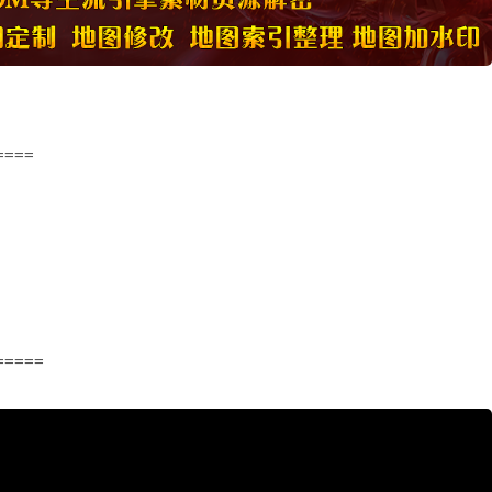
====
=====