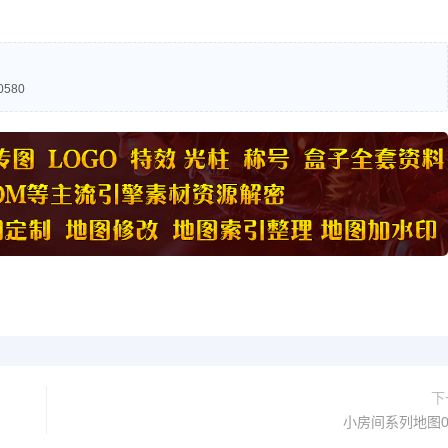
580
下
小房间系列地图0