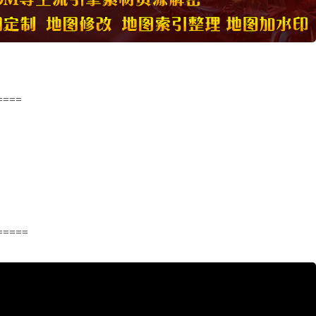
====
=====